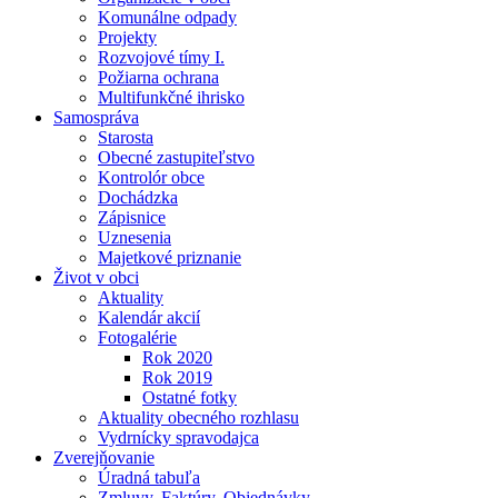
Komunálne odpady
Projekty
Rozvojové tímy I.
Požiarna ochrana
Multifunkčné ihrisko
Samospráva
Starosta
Obecné zastupiteľstvo
Kontrolór obce
Dochádzka
Zápisnice
Uznesenia
Majetkové priznanie
Život v obci
Aktuality
Kalendár akcií
Fotogalérie
Rok 2020
Rok 2019
Ostatné fotky
Aktuality obecného rozhlasu
Vydrnícky spravodajca
Zverejňovanie
Úradná tabuľa
Zmluvy, Faktúry, Objednávky