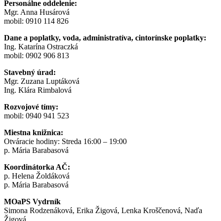
Personálne oddelenie:
Mgr. Anna Husárová
mobil: 0910 114 826
Dane a poplatky, voda, administratíva, cintorínske poplatky:
Ing. Katarína Ostraczká
mobil: 0902 906 813
Stavebný úrad:
Mgr. Zuzana Luptáková
Ing. Klára Rimbalová
Rozvojové tímy:
mobil: 0940 941 523
Miestna knižnica:
Otváracie hodiny: Streda 16:00 – 19:00
p. Mária Barabasová
Koordinátorka AČ:
p. Helena Žoldáková
p. Mária Barabasová
MOaPS Vydrník
Simona Rodzenáková, Erika Žigová, Lenka Kroščenová, Naďa
Žigová