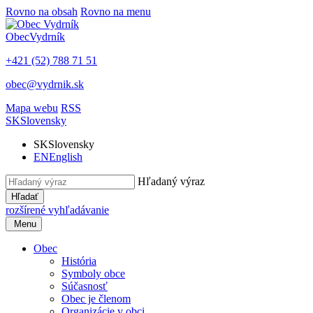
Rovno na obsah
Rovno na menu
Obec
Vydrník
+421 (52) 788 71 51
obec@vydrnik.sk
Mapa webu
RSS
SK
Slovensky
SK
Slovensky
EN
English
Hľadaný výraz
Hľadať
rozšírené vyhľadávanie
Menu
Obec
História
Symboly obce
Súčasnosť
Obec je členom
Organizácie v obci