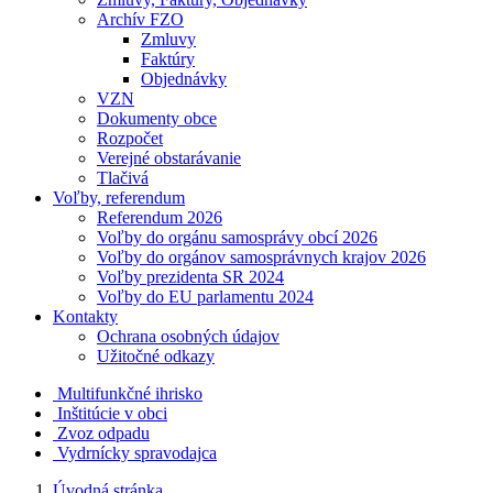
Archív FZO
Zmluvy
Faktúry
Objednávky
VZN
Dokumenty obce
Rozpočet
Verejné obstarávanie
Tlačivá
Voľby, referendum
Referendum 2026
Voľby do orgánu samosprávy obcí 2026
Voľby do orgánov samosprávnych krajov 2026
Voľby prezidenta SR 2024
Voľby do EU parlamentu 2024
Kontakty
Ochrana osobných údajov
Užitočné odkazy
Multifunkčné ihrisko
Inštitúcie v obci
Zvoz odpadu
Vydrnícky spravodajca
Úvodná stránka