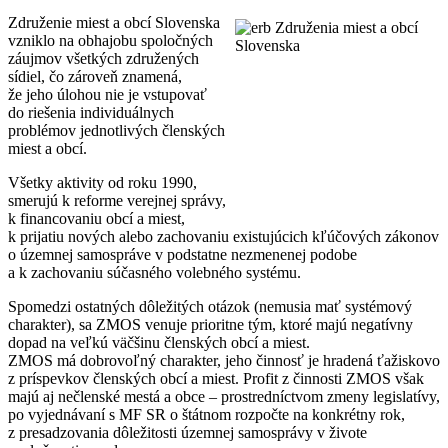
Združenie miest a obcí Slovenska
vzniklo na obhajobu spoločných
záujmov všetkých združených
sídiel, čo zároveň znamená,
že jeho úlohou nie je vstupovať
do riešenia individuálnych
problémov jednotlivých členských
miest a obcí.
Všetky aktivity od roku 1990,
smerujú k reforme verejnej správy,
k financovaniu obcí a miest,
k prijatiu nových alebo zachovaniu existujúcich kľúčových zákonov
o územnej samospráve v podstatne nezmenenej podobe
a k zachovaniu súčasného volebného systému.
Spomedzi ostatných dôležitých otázok (nemusia mať systémový
charakter), sa ZMOS venuje prioritne tým, ktoré majú negatívny
dopad na veľkú väčšinu členských obcí a miest.
ZMOS má dobrovoľný charakter, jeho činnosť je hradená ťažiskovo
z príspevkov členských obcí a miest. Profit z činnosti ZMOS však
majú aj nečlenské mestá a obce – prostredníctvom zmeny legislatívy,
po vyjednávaní s MF SR o štátnom rozpočte na konkrétny rok,
z presadzovania dôležitosti územnej samosprávy v živote