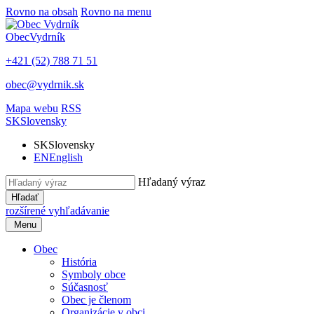
Rovno na obsah
Rovno na menu
Obec
Vydrník
+421 (52) 788 71 51
obec@vydrnik.sk
Mapa webu
RSS
SK
Slovensky
SK
Slovensky
EN
English
Hľadaný výraz
Hľadať
rozšírené vyhľadávanie
Menu
Obec
História
Symboly obce
Súčasnosť
Obec je členom
Organizácie v obci