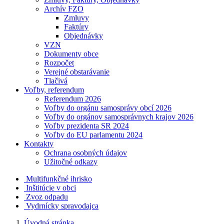
Archív FZO
Zmluvy
Faktúry
Objednávky
VZN
Dokumenty obce
Rozpočet
Verejné obstarávanie
Tlačivá
Voľby, referendum
Referendum 2026
Voľby do orgánu samosprávy obcí 2026
Voľby do orgánov samosprávnych krajov 2026
Voľby prezidenta SR 2024
Voľby do EU parlamentu 2024
Kontakty
Ochrana osobných údajov
Užitočné odkazy
Multifunkčné ihrisko
Inštitúcie v obci
Zvoz odpadu
Vydrnícky spravodajca
Úvodná stránka