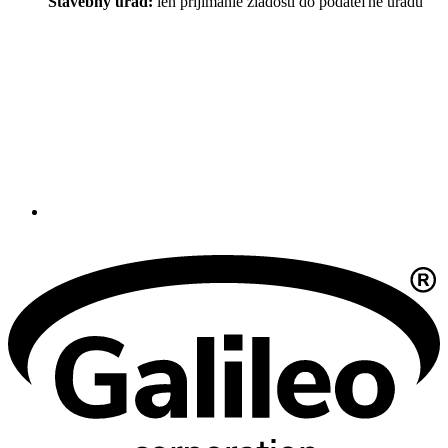
Stavebný úrad:
len prijímanie žiadostí do podateľne úradu