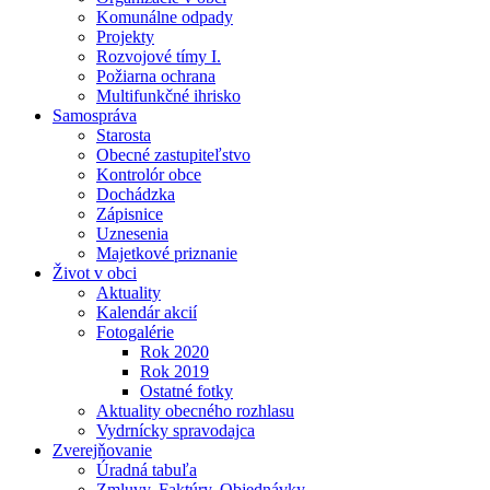
Komunálne odpady
Projekty
Rozvojové tímy I.
Požiarna ochrana
Multifunkčné ihrisko
Samospráva
Starosta
Obecné zastupiteľstvo
Kontrolór obce
Dochádzka
Zápisnice
Uznesenia
Majetkové priznanie
Život v obci
Aktuality
Kalendár akcií
Fotogalérie
Rok 2020
Rok 2019
Ostatné fotky
Aktuality obecného rozhlasu
Vydrnícky spravodajca
Zverejňovanie
Úradná tabuľa
Zmluvy, Faktúry, Objednávky