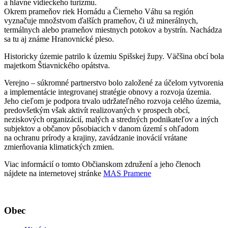
a hlavne vidieckeho turizmu.
Okrem prameňov riek Hornádu a Čierneho Váhu sa región
vyznačuje množstvom ďalších prameňov, či už minerálnych,
termálnych alebo prameňov miestnych potokov a bystrín. Nachádza
sa tu aj známe Hranovnické pleso.
Historicky územie patrilo k územiu Spišskej župy. Väčšina obcí bola
majetkom Štiavnického opátstva.
Verejno – súkromné partnerstvo bolo založené za účelom vytvorenia
a implementácie integrovanej stratégie obnovy a rozvoja územia.
Jeho cieľom je podpora trvalo udržateľného rozvoja celého územia,
predovšetkým však aktivít realizovaných v prospech obcí,
neziskových organizácií, malých a stredných podnikateľov a iných
subjektov a občanov pôsobiacich v danom území s ohľadom
na ochranu prírody a krajiny, zavádzanie inovácií vrátane
zmierňovania klimatických zmien.
Viac informácií o tomto Občianskom združení a jeho členoch
nájdete na internetovej stránke
MAS Pramene
Obec