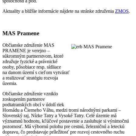
spoločnosti a pod.
Aktuality a bližšie informácie nájdete na stránke združenia
ZMOS
.
MAS Pramene
Občianske združenie MAS
PRAMENE je verejno –
súkromným partnerstvom, ktoré
združuje fyzické a právnické
osoby, pôsobiace resp. sídliace
na danom území s cieľom vytvárať
a realizovať stratégiu rozvoja
územia.
Občianske združenie vzniklo
zoskupením partnerov
podtatranských obcí v údolí riek
Hornádu a Čierneho Váhu, medzi tromi národnými parkami –
Slovenský raj, Nízke Tatry a Vysoké Tatry. Celé územie má
významnú hodnotu, kľúčové postavenie a zasluhuje si výnimočnú
pozornosť. Má výbornú polohu pre cestnú, železničnú a leteckú
dopravu, čo predstavuje príležitosť pre rozvoj cestovného ruchu