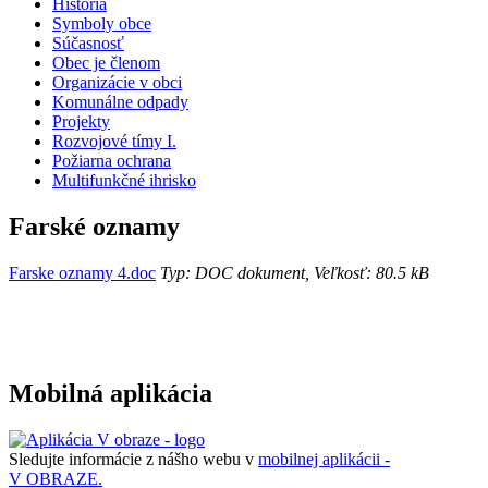
História
Symboly obce
Súčasnosť
Obec je členom
Organizácie v obci
Komunálne odpady
Projekty
Rozvojové tímy I.
Požiarna ochrana
Multifunkčné ihrisko
Farské oznamy
Farske oznamy 4.doc
Typ: DOC dokument, Veľkosť: 80.5 kB
Mobilná aplikácia
Sledujte informácie z nášho webu v
mobilnej aplikácii -
V OBRAZE.