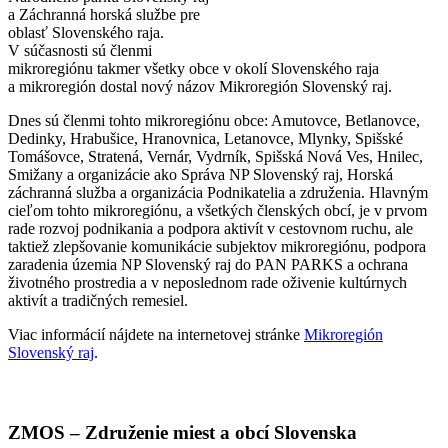
a Záchranná horská službe pre
oblasť Slovenského raja.
V súčasnosti sú členmi
mikroregiónu takmer všetky obce v okolí Slovenského raja
a mikroregión dostal nový názov Mikroregión Slovenský raj.
Dnes sú členmi tohto mikroregiónu obce: Amutovce, Betlanovce,
Dedinky, Hrabušice, Hranovnica, Letanovce, Mlynky, Spišské
Tomášovce, Stratená, Vernár, Vydrník, Spišská Nová Ves, Hnilec,
Smižany a organizácie ako Správa NP Slovenský raj, Horská
záchranná služba a organizácia Podnikatelia a združenia. Hlavným
cieľom tohto mikroregiónu, a všetkých členských obcí, je v prvom
rade rozvoj podnikania a podpora aktivít v cestovnom ruchu, ale
taktiež zlepšovanie komunikácie subjektov mikroregiónu, podpora
zaradenia územia NP Slovenský raj do PAN PARKS a ochrana
životného prostredia a v neposlednom rade oživenie kultúrnych
aktivít a tradičných remesiel.
Viac informácií nájdete na internetovej stránke
Mikroregión
Slovenský raj
.
ZMOS – Združenie miest a obcí Slovenska