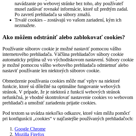
navádzanie po webovej stránke bez toho, aby používateľ
musel zadávať rovnaké informácie, ktoré už predtým zadal.
Po zavretí prehliadača sa súbory zmažú.
Trvalé cookies – zostávajú vo vašom zariadení, kým ich
nezmažete.
Ako môžem odstrániť alebo zablokovať cookies?
Používanie súborov cookie je možné nastaviť pomocou vášho
internetového prehliadača. Väčšina prehliadačov súbory cookie
automaticky prijíma už vo východiskovom nastavení. Súbory cookie
je možné pomocou vášho webového prehliadača odmietnuť alebo
nastaviť používanie len niektorých súborov cookie.
Obmedzenie používania cookies môže mať vplyv na niektoré
funkcie, ktoré sú dôležité na optimálne fungovanie webových
stránok. V prípade, že je niektorá z funkcií webových stránok
nefunkčná, je vhodné skontrolovať nastavenie cookies vo webovom
prehliadači a umožniť zariadeniu prijatie cookies.
Pod textom sa uvádza niekoľko odkazov, ktoré vám môžu pomôcť
pri konfigurácii „cookies“ v najčastejšie používaných prehliadačoch:
Google Chrome
Mozilla Firefox