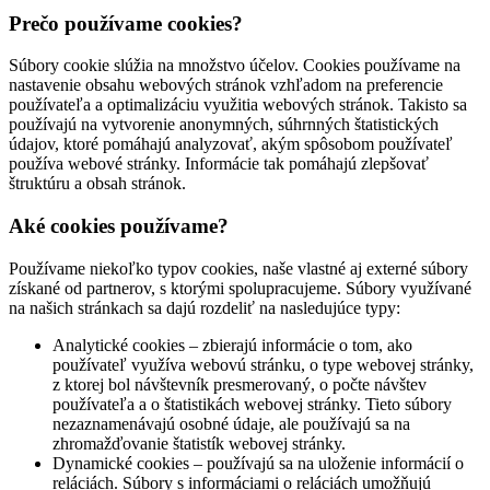
Prečo používame cookies?
Súbory cookie slúžia na množstvo účelov. Cookies používame na
nastavenie obsahu webových stránok vzhľadom na preferencie
používateľa a optimalizáciu využitia webových stránok. Takisto sa
používajú na vytvorenie anonymných, súhrnných štatistických
údajov, ktoré pomáhajú analyzovať, akým spôsobom používateľ
používa webové stránky. Informácie tak pomáhajú zlepšovať
štruktúru a obsah stránok.
Aké cookies používame?
Používame niekoľko typov cookies, naše vlastné aj externé súbory
získané od partnerov, s ktorými spolupracujeme. Súbory využívané
na našich stránkach sa dajú rozdeliť na nasledujúce typy:
Analytické cookies – zbierajú informácie o tom, ako
používateľ využíva webovú stránku, o type webovej stránky,
z ktorej bol návštevník presmerovaný, o počte návštev
používateľa a o štatistikách webovej stránky. Tieto súbory
nezaznamenávajú osobné údaje, ale používajú sa na
zhromažďovanie štatistík webovej stránky.
Dynamické cookies – používajú sa na uloženie informácií o
reláciách. Súbory s informáciami o reláciách umožňujú