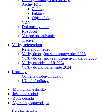
Archív FZO
Zmluvy
Faktúry
Objednávky
VZN
Dokumenty obce
Rozpočet
Verejné obstarávanie
Tlačivá
Voľby, referendum
Referendum 2026
Voľby do orgánu samosprávy obcí 2026
Voľby do orgánov samosprávnych krajov 2026
Voľby prezidenta SR 2024
Voľby do EU parlamentu 2024
Kontakty
Ochrana osobných údajov
Užitočné odkazy
Multifunkčné ihrisko
Inštitúcie v obci
Zvoz odpadu
Vydrnícky spravodajca
Úvodná stránka