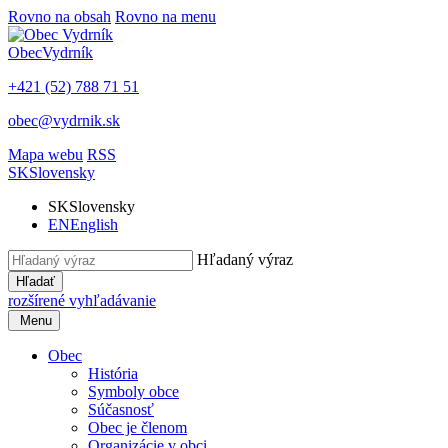
Rovno na obsah
Rovno na menu
Obec
Vydrník
+421 (52) 788 71 51
obec@vydrnik.sk
Mapa webu
RSS
SK
Slovensky
SK
Slovensky
EN
English
Hľadaný výraz
Hľadať
rozšírené vyhľadávanie
Menu
Obec
História
Symboly obce
Súčasnosť
Obec je členom
Organizácie v obci