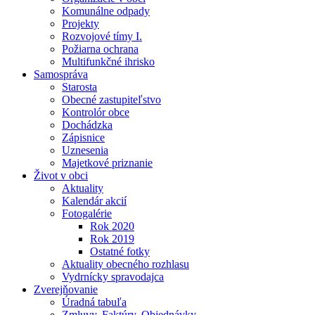
Komunálne odpady
Projekty
Rozvojové tímy I.
Požiarna ochrana
Multifunkčné ihrisko
Samospráva
Starosta
Obecné zastupiteľstvo
Kontrolór obce
Dochádzka
Zápisnice
Uznesenia
Majetkové priznanie
Život v obci
Aktuality
Kalendár akcií
Fotogalérie
Rok 2020
Rok 2019
Ostatné fotky
Aktuality obecného rozhlasu
Vydrnícky spravodajca
Zverejňovanie
Úradná tabuľa
Zmluvy, Faktúry, Objednávky