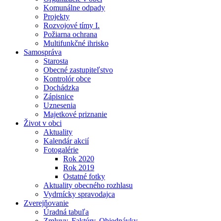
Komunálne odpady
Projekty
Rozvojové tímy I.
Požiarna ochrana
Multifunkčné ihrisko
Samospráva
Starosta
Obecné zastupiteľstvo
Kontrolór obce
Dochádzka
Zápisnice
Uznesenia
Majetkové priznanie
Život v obci
Aktuality
Kalendár akcií
Fotogalérie
Rok 2020
Rok 2019
Ostatné fotky
Aktuality obecného rozhlasu
Vydrnícky spravodajca
Zverejňovanie
Úradná tabuľa
Zmluvy, Faktúry, Objednávky