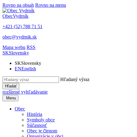
Rovno na obsah
Rovno na menu
Obec
Vydrník
+421 (52) 788 71 51
obec@vydrnik.sk
Mapa webu
RSS
SK
Slovensky
SK
Slovensky
EN
English
Hľadaný výraz
Hľadať
rozšírené vyhľadávanie
Menu
Obec
História
Symboly obce
Súčasnosť
Obec je členom
Organizácie v obci