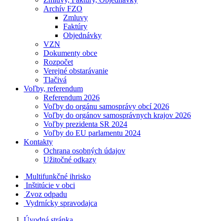
Archív FZO
Zmluvy
Faktúry
Objednávky
VZN
Dokumenty obce
Rozpočet
Verejné obstarávanie
Tlačivá
Voľby, referendum
Referendum 2026
Voľby do orgánu samosprávy obcí 2026
Voľby do orgánov samosprávnych krajov 2026
Voľby prezidenta SR 2024
Voľby do EU parlamentu 2024
Kontakty
Ochrana osobných údajov
Užitočné odkazy
Multifunkčné ihrisko
Inštitúcie v obci
Zvoz odpadu
Vydrnícky spravodajca
Úvodná stránka