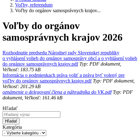
Voľby, referendum
Voľby do orgánov samosprávnych krajov...
Voľby do orgánov
samosprávnych krajov 2026
Rozhodnutie predsedu Národnej rady Slovenskej republiky
o vyhlásení volieb do orgánov samosprávy obcí a o vyhlásení volieb
do orgánov samosprávnych krajov.pdf
Typ: PDF dokument,
Veľkosť: 183.75 kB
Informácia o podmienkach práva voliť a práva byť volený pre
voľby do orgánov samosprávnych krajov.pdf
Typ: PDF dokument,
Veľkosť: 201.29 kB
oznámenie o delegovaní člena a náhradníka do VK.pdf
Typ: PDF
dokument, Veľkosť: 161.46 kB
Hľadať
Hľadať
Kategória