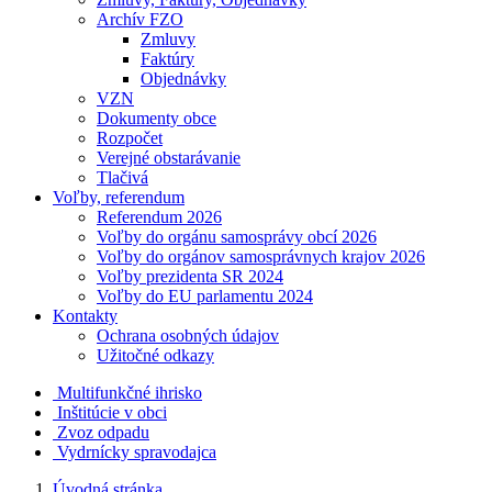
Archív FZO
Zmluvy
Faktúry
Objednávky
VZN
Dokumenty obce
Rozpočet
Verejné obstarávanie
Tlačivá
Voľby, referendum
Referendum 2026
Voľby do orgánu samosprávy obcí 2026
Voľby do orgánov samosprávnych krajov 2026
Voľby prezidenta SR 2024
Voľby do EU parlamentu 2024
Kontakty
Ochrana osobných údajov
Užitočné odkazy
Multifunkčné ihrisko
Inštitúcie v obci
Zvoz odpadu
Vydrnícky spravodajca
Úvodná stránka