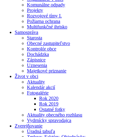
Komunálne odpady
Projekty
Rozvojové tímy I.
Požiarna ochrana
Multifunkčné ihrisko
Samospráva
Starosta
Obecné zastupiteľstvo
Kontrolór obce
Dochádzka
Zápisnice
Uznesenia
Majetkové priznanie
Život v obci
Aktuality
Kalendár akcií
Fotogalérie
Rok 2020
Rok 2019
Ostatné fotky
Aktuality obecného rozhlasu
Vydrnícky spravodajca
Zverejňovanie
Úradná tabuľa
Zmluvy, Faktúry, Objednávky