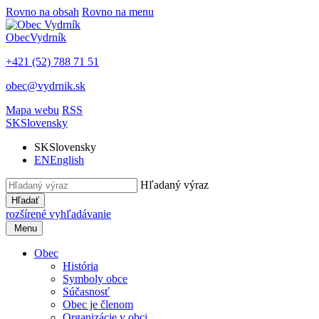
Rovno na obsah
Rovno na menu
Obec
Vydrník
+421 (52) 788 71 51
obec@vydrnik.sk
Mapa webu
RSS
SK
Slovensky
SK
Slovensky
EN
English
Hľadaný výraz
Hľadať
rozšírené vyhľadávanie
Menu
Obec
História
Symboly obce
Súčasnosť
Obec je členom
Organizácie v obci