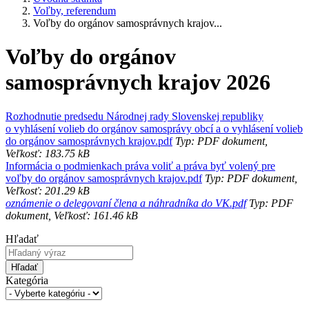
Voľby, referendum
Voľby do orgánov samosprávnych krajov...
Voľby do orgánov
samosprávnych krajov 2026
Rozhodnutie predsedu Národnej rady Slovenskej republiky
o vyhlásení volieb do orgánov samosprávy obcí a o vyhlásení volieb
do orgánov samosprávnych krajov.pdf
Typ: PDF dokument,
Veľkosť: 183.75 kB
Informácia o podmienkach práva voliť a práva byť volený pre
voľby do orgánov samosprávnych krajov.pdf
Typ: PDF dokument,
Veľkosť: 201.29 kB
oznámenie o delegovaní člena a náhradníka do VK.pdf
Typ: PDF
dokument, Veľkosť: 161.46 kB
Hľadať
Hľadať
Kategória