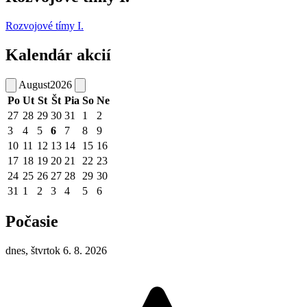
Rozvojové tímy I.
Kalendár akcií
August
2026
Po
Ut
St
Št
Pia
So
Ne
27
28
29
30
31
1
2
3
4
5
6
7
8
9
10
11
12
13
14
15
16
17
18
19
20
21
22
23
24
25
26
27
28
29
30
31
1
2
3
4
5
6
Počasie
dnes, štvrtok 6. 8. 2026