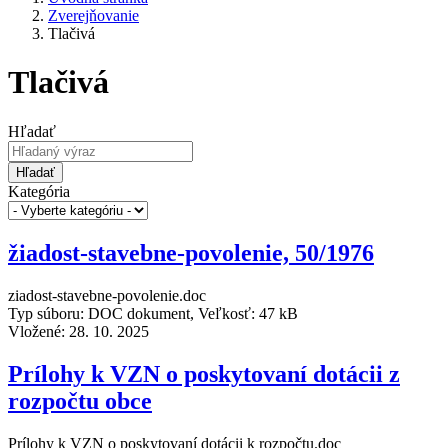
Zverejňovanie
Tlačivá
Tlačivá
Hľadať
Hľadať
Kategória
žiadost-stavebne-povolenie, 50/1976
ziadost-stavebne-povolenie.doc
Typ súboru: DOC dokument, Veľkosť: 47 kB
Vložené:
28. 10. 2025
Prílohy k VZN o poskytovaní dotácii z
rozpočtu obce
Prílohy k VZN o poskytovaní dotácii k rozpočtu.doc