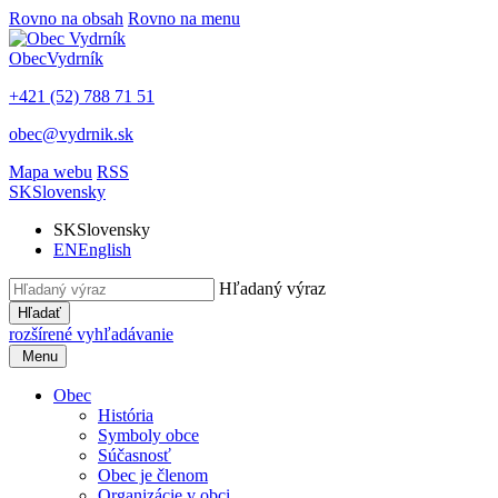
Rovno na obsah
Rovno na menu
Obec
Vydrník
+421 (52) 788 71 51
obec@vydrnik.sk
Mapa webu
RSS
SK
Slovensky
SK
Slovensky
EN
English
Hľadaný výraz
Hľadať
rozšírené vyhľadávanie
Menu
Obec
História
Symboly obce
Súčasnosť
Obec je členom
Organizácie v obci