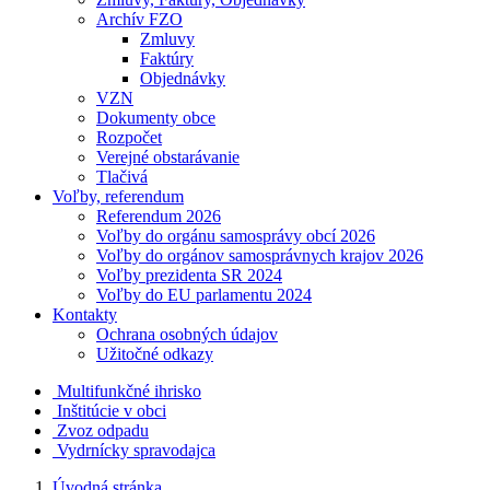
Archív FZO
Zmluvy
Faktúry
Objednávky
VZN
Dokumenty obce
Rozpočet
Verejné obstarávanie
Tlačivá
Voľby, referendum
Referendum 2026
Voľby do orgánu samosprávy obcí 2026
Voľby do orgánov samosprávnych krajov 2026
Voľby prezidenta SR 2024
Voľby do EU parlamentu 2024
Kontakty
Ochrana osobných údajov
Užitočné odkazy
Multifunkčné ihrisko
Inštitúcie v obci
Zvoz odpadu
Vydrnícky spravodajca
Úvodná stránka