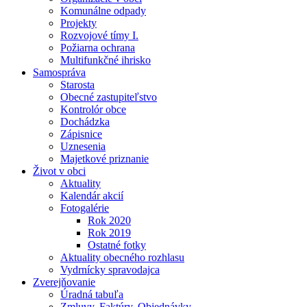
Komunálne odpady
Projekty
Rozvojové tímy I.
Požiarna ochrana
Multifunkčné ihrisko
Samospráva
Starosta
Obecné zastupiteľstvo
Kontrolór obce
Dochádzka
Zápisnice
Uznesenia
Majetkové priznanie
Život v obci
Aktuality
Kalendár akcií
Fotogalérie
Rok 2020
Rok 2019
Ostatné fotky
Aktuality obecného rozhlasu
Vydrnícky spravodajca
Zverejňovanie
Úradná tabuľa
Zmluvy, Faktúry, Objednávky