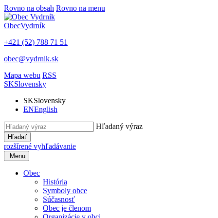
Rovno na obsah
Rovno na menu
Obec
Vydrník
+421 (52) 788 71 51
obec@vydrnik.sk
Mapa webu
RSS
SK
Slovensky
SK
Slovensky
EN
English
Hľadaný výraz
Hľadať
rozšírené vyhľadávanie
Menu
Obec
História
Symboly obce
Súčasnosť
Obec je členom
Organizácie v obci