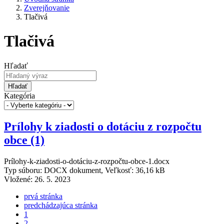
Zverejňovanie
Tlačivá
Tlačivá
Hľadať
Hľadať
Kategória
Prílohy k ziadosti o dotáciu z rozpočtu
obce (1)
Prílohy-k-ziadosti-o-dotáciu-z-rozpočtu-obce-1.docx
Typ súboru: DOCX dokument, Veľkosť: 36,16 kB
Vložené:
26. 5. 2023
prvá stránka
predchádzajúca stránka
1
2