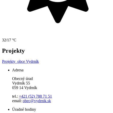
32/17 °C
Projekty
Projekty
obce Vydrník
Adresa
Obecný úrad
Vydrník 55
059 14 Vydrník
tel.:
+421 (52) 788 71 51
email:
obec@vydrnik.sk
Úradné hodiny