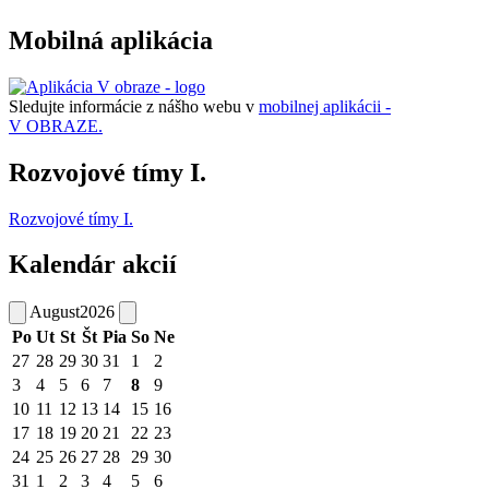
Mobilná aplikácia
Sledujte informácie z nášho webu v
mobilnej aplikácii -
V OBRAZE.
Rozvojové tímy I.
Rozvojové tímy I.
Kalendár akcií
August
2026
Po
Ut
St
Št
Pia
So
Ne
27
28
29
30
31
1
2
3
4
5
6
7
8
9
10
11
12
13
14
15
16
17
18
19
20
21
22
23
24
25
26
27
28
29
30
31
1
2
3
4
5
6