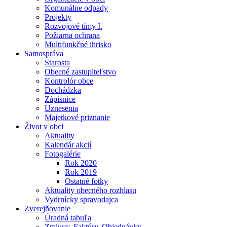
Komunálne odpady
Projekty
Rozvojové tímy I.
Požiarna ochrana
Multifunkčné ihrisko
Samospráva
Starosta
Obecné zastupiteľstvo
Kontrolór obce
Dochádzka
Zápisnice
Uznesenia
Majetkové priznanie
Život v obci
Aktuality
Kalendár akcií
Fotogalérie
Rok 2020
Rok 2019
Ostatné fotky
Aktuality obecného rozhlasu
Vydrnícky spravodajca
Zverejňovanie
Úradná tabuľa
Zmluvy, Faktúry, Objednávky