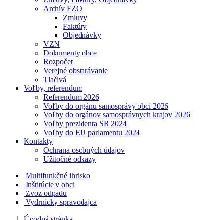
Archív FZO
Zmluvy
Faktúry
Objednávky
VZN
Dokumenty obce
Rozpočet
Verejné obstarávanie
Tlačivá
Voľby, referendum
Referendum 2026
Voľby do orgánu samosprávy obcí 2026
Voľby do orgánov samosprávnych krajov 2026
Voľby prezidenta SR 2024
Voľby do EU parlamentu 2024
Kontakty
Ochrana osobných údajov
Užitočné odkazy
Multifunkčné ihrisko
Inštitúcie v obci
Zvoz odpadu
Vydrnícky spravodajca
Úvodná stránka