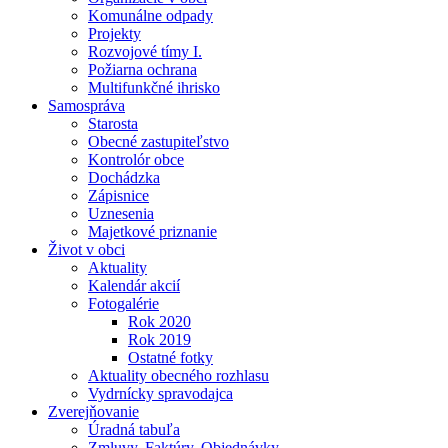
Komunálne odpady
Projekty
Rozvojové tímy I.
Požiarna ochrana
Multifunkčné ihrisko
Samospráva
Starosta
Obecné zastupiteľstvo
Kontrolór obce
Dochádzka
Zápisnice
Uznesenia
Majetkové priznanie
Život v obci
Aktuality
Kalendár akcií
Fotogalérie
Rok 2020
Rok 2019
Ostatné fotky
Aktuality obecného rozhlasu
Vydrnícky spravodajca
Zverejňovanie
Úradná tabuľa
Zmluvy, Faktúry, Objednávky