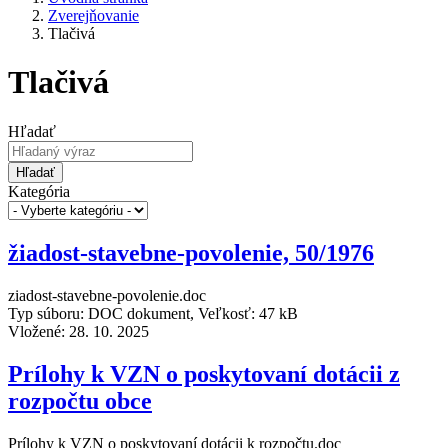
Zverejňovanie
Tlačivá
Tlačivá
Hľadať
Hľadať
Kategória
žiadost-stavebne-povolenie, 50/1976
ziadost-stavebne-povolenie.doc
Typ súboru: DOC dokument, Veľkosť: 47 kB
Vložené:
28. 10. 2025
Prílohy k VZN o poskytovaní dotácii z
rozpočtu obce
Prílohy k VZN o poskytovaní dotácii k rozpočtu.doc