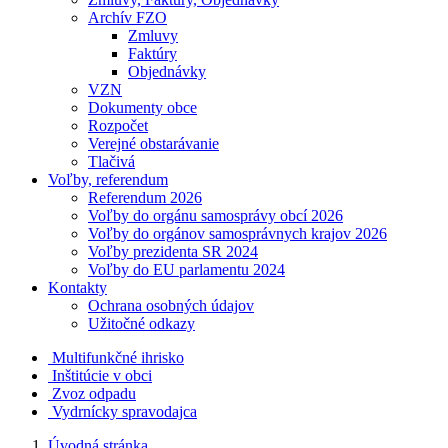
Archív FZO
Zmluvy
Faktúry
Objednávky
VZN
Dokumenty obce
Rozpočet
Verejné obstarávanie
Tlačivá
Voľby, referendum
Referendum 2026
Voľby do orgánu samosprávy obcí 2026
Voľby do orgánov samosprávnych krajov 2026
Voľby prezidenta SR 2024
Voľby do EU parlamentu 2024
Kontakty
Ochrana osobných údajov
Užitočné odkazy
Multifunkčné ihrisko
Inštitúcie v obci
Zvoz odpadu
Vydrnícky spravodajca
Úvodná stránka