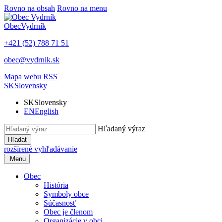
Rovno na obsah
Rovno na menu
Obec
Vydrník
+421 (52) 788 71 51
obec@vydrnik.sk
Mapa webu
RSS
SK
Slovensky
SK
Slovensky
EN
English
Hľadaný výraz
Hľadať
rozšírené vyhľadávanie
Menu
Obec
História
Symboly obce
Súčasnosť
Obec je členom
Organizácie v obci