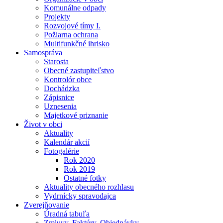
Komunálne odpady
Projekty
Rozvojové tímy I.
Požiarna ochrana
Multifunkčné ihrisko
Samospráva
Starosta
Obecné zastupiteľstvo
Kontrolór obce
Dochádzka
Zápisnice
Uznesenia
Majetkové priznanie
Život v obci
Aktuality
Kalendár akcií
Fotogalérie
Rok 2020
Rok 2019
Ostatné fotky
Aktuality obecného rozhlasu
Vydrnícky spravodajca
Zverejňovanie
Úradná tabuľa
Zmluvy, Faktúry, Objednávky