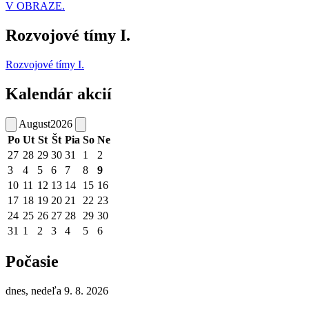
V OBRAZE.
Rozvojové tímy I.
Rozvojové tímy I.
Kalendár akcií
August
2026
Po
Ut
St
Št
Pia
So
Ne
27
28
29
30
31
1
2
3
4
5
6
7
8
9
10
11
12
13
14
15
16
17
18
19
20
21
22
23
24
25
26
27
28
29
30
31
1
2
3
4
5
6
Počasie
dnes, nedeľa 9. 8. 2026