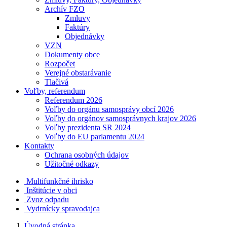
Archív FZO
Zmluvy
Faktúry
Objednávky
VZN
Dokumenty obce
Rozpočet
Verejné obstarávanie
Tlačivá
Voľby, referendum
Referendum 2026
Voľby do orgánu samosprávy obcí 2026
Voľby do orgánov samosprávnych krajov 2026
Voľby prezidenta SR 2024
Voľby do EU parlamentu 2024
Kontakty
Ochrana osobných údajov
Užitočné odkazy
Multifunkčné ihrisko
Inštitúcie v obci
Zvoz odpadu
Vydrnícky spravodajca
Úvodná stránka