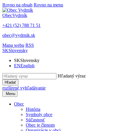
Rovno na obsah
Rovno na menu
Obec
Vydrník
+421 (52) 788 71 51
obec@vydrnik.sk
Mapa webu
RSS
SK
Slovensky
SK
Slovensky
EN
English
Hľadaný výraz
Hľadať
rozšírené vyhľadávanie
Menu
Obec
História
Symboly obce
Súčasnosť
Obec je členom
Organizácie v obci