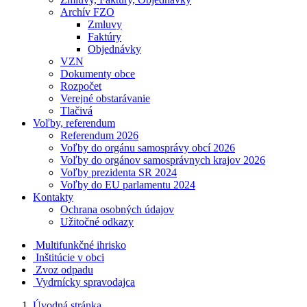
Archív FZO
Zmluvy
Faktúry
Objednávky
VZN
Dokumenty obce
Rozpočet
Verejné obstarávanie
Tlačivá
Voľby, referendum
Referendum 2026
Voľby do orgánu samosprávy obcí 2026
Voľby do orgánov samosprávnych krajov 2026
Voľby prezidenta SR 2024
Voľby do EU parlamentu 2024
Kontakty
Ochrana osobných údajov
Užitočné odkazy
Multifunkčné ihrisko
Inštitúcie v obci
Zvoz odpadu
Vydrnícky spravodajca
Úvodná stránka