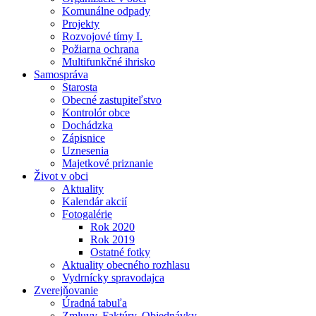
Komunálne odpady
Projekty
Rozvojové tímy I.
Požiarna ochrana
Multifunkčné ihrisko
Samospráva
Starosta
Obecné zastupiteľstvo
Kontrolór obce
Dochádzka
Zápisnice
Uznesenia
Majetkové priznanie
Život v obci
Aktuality
Kalendár akcií
Fotogalérie
Rok 2020
Rok 2019
Ostatné fotky
Aktuality obecného rozhlasu
Vydrnícky spravodajca
Zverejňovanie
Úradná tabuľa
Zmluvy, Faktúry, Objednávky