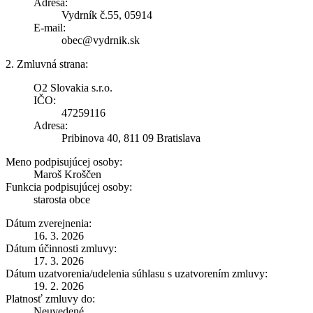
Adresa:
Vydrník č.55, 05914
E-mail:
obec@vydrnik.sk
2. Zmluvná strana:
O2 Slovakia s.r.o.
IČO:
47259116
Adresa:
Pribinova 40, 811 09 Bratislava
Meno podpisujúcej osoby:
Maroš Kroščen
Funkcia podpisujúcej osoby:
starosta obce
Dátum zverejnenia:
16. 3. 2026
Dátum účinnosti zmluvy:
17. 3. 2026
Dátum uzatvorenia/udelenia súhlasu s uzatvorením zmluvy:
19. 2. 2026
Platnosť zmluvy do:
Neuvedené