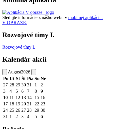
Mobilná aplikácia
Sledujte informácie z nášho webu v
mobilnej aplikácii -
V OBRAZE.
Rozvojové tímy I.
Rozvojové tímy I.
Kalendár akcií
August
2026
Po
Ut
St
Št
Pia
So
Ne
27
28
29
30
31
1
2
3
4
5
6
7
8
9
10
11
12
13
14
15
16
17
18
19
20
21
22
23
24
25
26
27
28
29
30
31
1
2
3
4
5
6