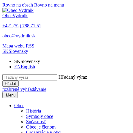
Rovno na obsah
Rovno na menu
Obec
Vydrník
+421 (52) 788 71 51
obec@vydrnik.sk
Mapa webu
RSS
SK
Slovensky
SK
Slovensky
EN
English
Hľadaný výraz
Hľadať
rozšírené vyhľadávanie
Menu
Obec
História
Symboly obce
Súčasnosť
Obec je členom
Organizácie v obci