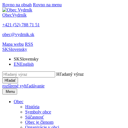
Rovno na obsah
Rovno na menu
Obec
Vydrník
+421 (52) 788 71 51
obec@vydrnik.sk
Mapa webu
RSS
SK
Slovensky
SK
Slovensky
EN
English
Hľadaný výraz
Hľadať
rozšírené vyhľadávanie
Menu
Obec
História
Symboly obce
Súčasnosť
Obec je členom
Organizácie v obci