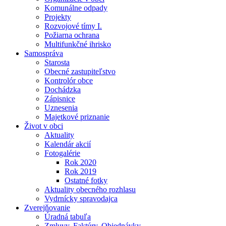
Komunálne odpady
Projekty
Rozvojové tímy I.
Požiarna ochrana
Multifunkčné ihrisko
Samospráva
Starosta
Obecné zastupiteľstvo
Kontrolór obce
Dochádzka
Zápisnice
Uznesenia
Majetkové priznanie
Život v obci
Aktuality
Kalendár akcií
Fotogalérie
Rok 2020
Rok 2019
Ostatné fotky
Aktuality obecného rozhlasu
Vydrnícky spravodajca
Zverejňovanie
Úradná tabuľa
Zmluvy, Faktúry, Objednávky