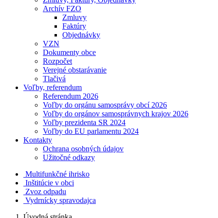
Archív FZO
Zmluvy
Faktúry
Objednávky
VZN
Dokumenty obce
Rozpočet
Verejné obstarávanie
Tlačivá
Voľby, referendum
Referendum 2026
Voľby do orgánu samosprávy obcí 2026
Voľby do orgánov samosprávnych krajov 2026
Voľby prezidenta SR 2024
Voľby do EU parlamentu 2024
Kontakty
Ochrana osobných údajov
Užitočné odkazy
Multifunkčné ihrisko
Inštitúcie v obci
Zvoz odpadu
Vydrnícky spravodajca
Úvodná stránka