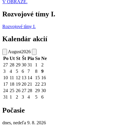
V OBRAZE.
Rozvojové tímy I.
Rozvojové tímy I.
Kalendár akcií
August
2026
Po
Ut
St
Št
Pia
So
Ne
27
28
29
30
31
1
2
3
4
5
6
7
8
9
10
11
12
13
14
15
16
17
18
19
20
21
22
23
24
25
26
27
28
29
30
31
1
2
3
4
5
6
Počasie
dnes, nedeľa 9. 8. 2026