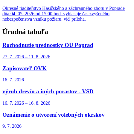
Okresné riaditeľstvo Hasičského a záchranného zboru v Poprade
dňa 04. 05. 2026 od 15:00 hod. vyhlasuje čas zvýšeného
nebezpečenstva vzniku požiaru, viď príloha.
Úradná tabuľa
Rozhodnutie prednostky OU Poprad
27. 7.
2026
–
11. 8.
2026
Zapisovateľ OVK
16. 7.
2026
výrub drevín a iných porastov - VSD
16. 7.
2026
–
16. 8.
2026
Oznámenie o utvorení volebných okrskov
9. 7.
2026