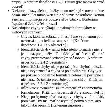
prepis. [Kritérium úspešnosti 1.2.2 Titulky (pre média nahraté
vopred)]
Niektoré odkazy alebo položky menu otvárajú v novom okne
odkaz smerujúci mimo web a nie sú vizuálne odlíšené ikonou
a nenesú informáciu pre používateľov čítačky. [Kritérium
úspešnosti 2.4.9 Účel odkazu]
Nasledujúce chyby sa týkajú kontaktných formulárov na
webových stránkach.
Chyba, ktorá sa zobrazí pri nesprávne vyplnenom poli,
nezotrvá a po chvíli sa sama stratí. [Kritérium
úspešnosti 1.4.13 Vnímateľný]
Identifikácia chýb v rámci toho istého formulára nie je
jednotná, pre používateľa môže byť mätúce, keď nie sú
chyby prezentované jednotným spôsobom. [Kritérium
úspešnosti 3.2.4 Zrozumiteľný]
Identifikácia chyby nie je postačujúca, chybná položka
nie je zvýraznená a chyba sa po chvíli stratí. Chyby sa
pri pokuse o odoslanie formulára zobrazujú postupne a
nie naraz, čo takisto predlžuje opravu chýb. [Kritérium
úspešnosti 3.3.1 Zrozumiteľný]
Inštrukcie k formuláru sú umiestnené až za samotným
formulárom. [Kritérium úspešnosti 3.3.2 Zrozumiteľný]
Nie je poskytnutý návrh na opravu chyby vo formulári,
používateľ by mal mať poskytnutý pokyn o tom, ako
túto chybu opraviť. [Kritérium úspešnosti