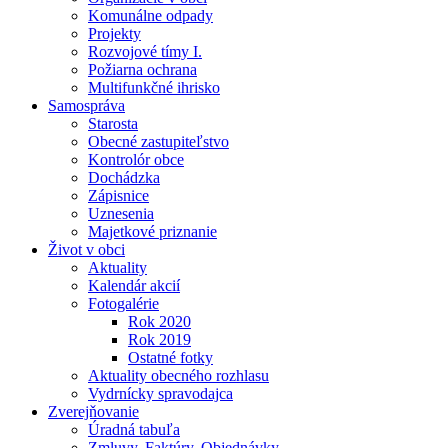
Komunálne odpady
Projekty
Rozvojové tímy I.
Požiarna ochrana
Multifunkčné ihrisko
Samospráva
Starosta
Obecné zastupiteľstvo
Kontrolór obce
Dochádzka
Zápisnice
Uznesenia
Majetkové priznanie
Život v obci
Aktuality
Kalendár akcií
Fotogalérie
Rok 2020
Rok 2019
Ostatné fotky
Aktuality obecného rozhlasu
Vydrnícky spravodajca
Zverejňovanie
Úradná tabuľa
Zmluvy, Faktúry, Objednávky