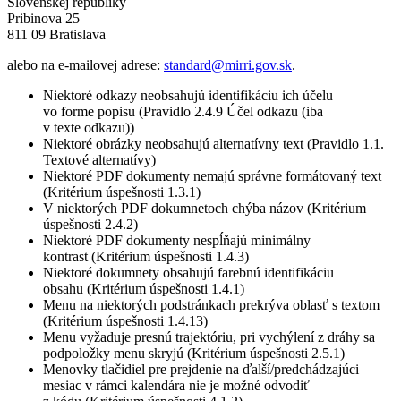
Slovenskej republiky
Pribinova 25
811 09 Bratislava
alebo na e-mailovej adrese:
standard@mirri.gov.sk
.
Niektoré odkazy neobsahujú identifikáciu ich účelu
vo forme popisu (Pravidlo 2.4.9 Účel odkazu (iba
v texte odkazu))
Niektoré obrázky neobsahujú alternatívny text (Pravidlo 1.1.
Textové alternatívy)
Niektoré PDF dokumenty nemajú správne formátovaný text
(Kritérium úspešnosti 1.3.1)
V niektorých PDF dokumnetoch chýba názov (Kritérium
úspešnosti 2.4.2)
Niektoré PDF dokumenty nespĺňajú minimálny
kontrast (Kritérium úspešnosti 1.4.3)
Niektoré dokumnety obsahujú farebnú identifikáciu
obsahu (Kritérium úspešnosti 1.4.1)
Menu na niektorých podstránkach prekrýva oblasť s textom
(Kritérium úspešnosti 1.4.13)
Menu vyžaduje presnú trajektóriu, pri vychýlení z dráhy sa
podpoložky menu skryjú (Kritérium úspešnosti 2.5.1)
Menovky tlačidiel pre prejdenie na ďalší/predchádzajúci
mesiac v rámci kalendára nie je možné odvodiť