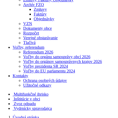
Archív FZO
Zmluvy
Faktúry
Objednávky
VZN
Dokumenty obce
Rozpočet
Verejné obstarávanie
Tlačivá
Voľby, referendum
Referendum 2026
Voľby do orgánu samosprávy obcí 2026
Voľby do orgánov samosprávnych krajov 2026
Voľby prezidenta SR 2024
Voľby do EU parlamentu 2024
Kontakty
Ochrana osobných údajov
Užitočné odkazy
Multifunkčné ihrisko
Inštitúcie v obci
Zvoz odpadu
Vydrnícky spravodajca
Úvodná stránka