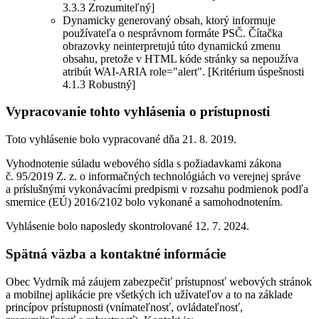
3.3.3 Zrozumiteľný]
Dynamicky generovaný obsah, ktorý informuje
používateľa o nesprávnom formáte PSČ. Čítačka
obrazovky neinterpretujú túto dynamickú zmenu
obsahu, pretože v HTML kóde stránky sa nepoužíva
atribút WAI-ARIA role="alert". [Kritérium úspešnosti
4.1.3 Robustný]
Vypracovanie tohto vyhlásenia o prístupnosti
Toto vyhlásenie bolo vypracované dňa 21. 8. 2019.
Vyhodnotenie súladu webového sídla s požiadavkami zákona
č. 95/2019 Z. z. o informačných technológiách vo verejnej správe
a príslušnými vykonávacími predpismi v rozsahu podmienok podľa
smernice (EÚ) 2016/2102 bolo vykonané a samohodnotením.
Vyhlásenie bolo naposledy skontrolované 12. 7. 2024.
Spätná väzba a kontaktné informácie
Obec Vydrník má záujem zabezpečiť prístupnosť webových stránok
a mobilnej aplikácie pre všetkých ich užívateľov a to na základe
princípov prístupnosti (vnímateľnosť, ovládateľnosť,