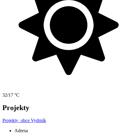
32/17 °C
Projekty
Projekty
obce Vydrník
Adresa