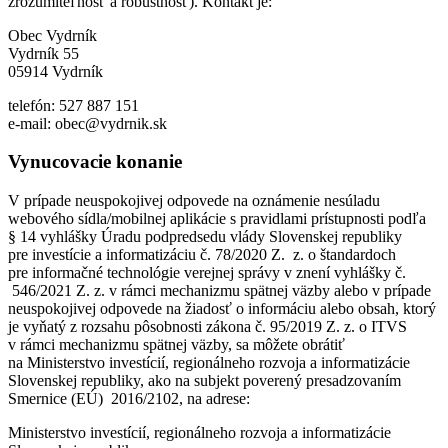
zrozumiteľnosť a robustnosť). Kontakt je:
Obec Vydrník
Vydrník 55
05914 Vydrník
telefón: 527 887 151
e-mail: obec@vydrnik.sk
Vynucovacie konanie
V prípade neuspokojivej odpovede na oznámenie nesúladu
webového sídla/mobilnej aplikácie s pravidlami prístupnosti podľa
§ 14 vyhlášky Úradu podpredsedu vlády Slovenskej republiky
pre investície a informatizáciu č. 78/2020 Z. z. o štandardoch
pre informačné technológie verejnej správy v znení vyhlášky č.
546/2021 Z. z. v rámci mechanizmu spätnej väzby alebo v prípade
neuspokojivej odpovede na žiadosť o informáciu alebo obsah, ktorý
je vyňatý z rozsahu pôsobnosti zákona č. 95/2019 Z. z. o ITVS
v rámci mechanizmu spätnej väzby, sa môžete obrátiť
na Ministerstvo investícií, regionálneho rozvoja a informatizácie
Slovenskej republiky, ako na subjekt poverený presadzovaním
Smernice (EÚ) 2016/2102, na adrese:
Ministerstvo investícií, regionálneho rozvoja a informatizácie