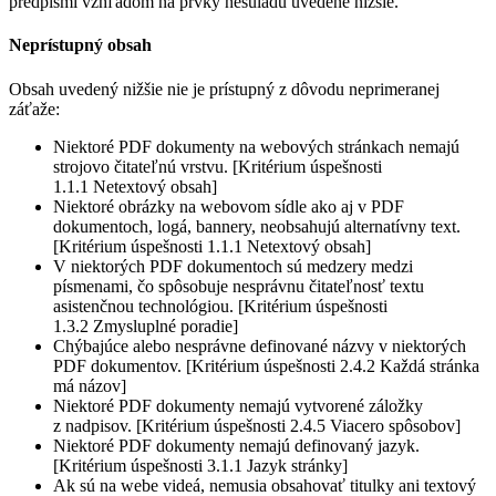
predpismi vzhľadom na prvky nesúladu uvedené nižšie.
Neprístupný obsah
Obsah uvedený nižšie nie je prístupný z dôvodu neprimeranej
záťaže:
Niektoré PDF dokumenty na webových stránkach nemajú
strojovo čitateľnú vrstvu. [Kritérium úspešnosti
1.1.1 Netextový obsah]
Niektoré obrázky na webovom sídle ako aj v PDF
dokumentoch, logá, bannery, neobsahujú alternatívny text.
[Kritérium úspešnosti 1.1.1 Netextový obsah]
V niektorých PDF dokumentoch sú medzery medzi
písmenami, čo spôsobuje nesprávnu čitateľnosť textu
asistenčnou technológiou. [Kritérium úspešnosti
1.3.2 Zmysluplné poradie]
Chýbajúce alebo nesprávne definované názvy v niektorých
PDF dokumentov. [Kritérium úspešnosti 2.4.2 Každá stránka
má názov]
Niektoré PDF dokumenty nemajú vytvorené záložky
z nadpisov. [Kritérium úspešnosti 2.4.5 Viacero spôsobov]
Niektoré PDF dokumenty nemajú definovaný jazyk.
[Kritérium úspešnosti 3.1.1 Jazyk stránky]
Ak sú na webe videá, nemusia obsahovať titulky ani textový