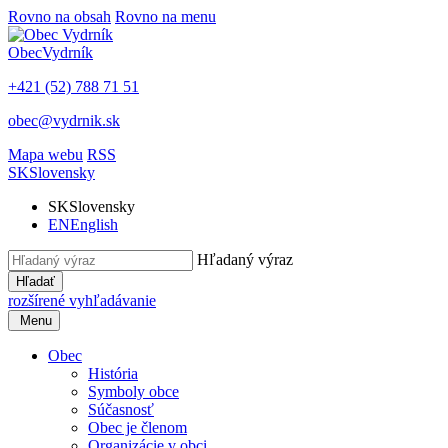
Rovno na obsah
Rovno na menu
Obec
Vydrník
+421 (52) 788 71 51
obec@vydrnik.sk
Mapa webu
RSS
SK
Slovensky
SK
Slovensky
EN
English
Hľadaný výraz
Hľadať
rozšírené vyhľadávanie
Menu
Obec
História
Symboly obce
Súčasnosť
Obec je členom
Organizácie v obci