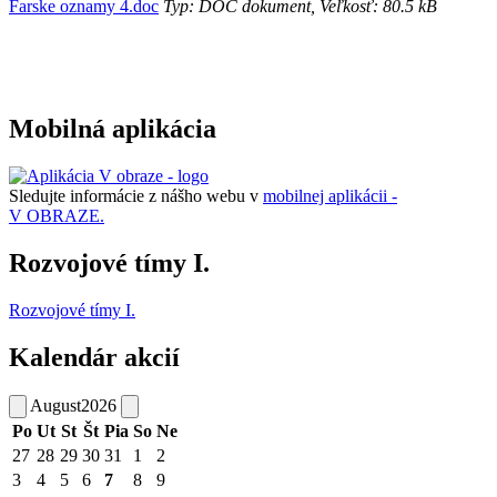
Farske oznamy 4.doc
Typ: DOC dokument, Veľkosť: 80.5 kB
Mobilná aplikácia
Sledujte informácie z nášho webu v
mobilnej aplikácii -
V OBRAZE.
Rozvojové tímy I.
Rozvojové tímy I.
Kalendár akcií
August
2026
Po
Ut
St
Št
Pia
So
Ne
27
28
29
30
31
1
2
3
4
5
6
7
8
9