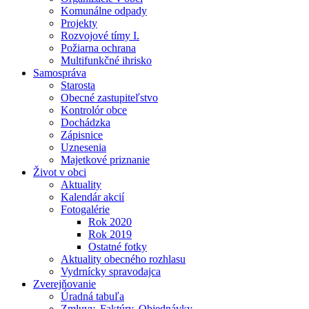
Komunálne odpady
Projekty
Rozvojové tímy I.
Požiarna ochrana
Multifunkčné ihrisko
Samospráva
Starosta
Obecné zastupiteľstvo
Kontrolór obce
Dochádzka
Zápisnice
Uznesenia
Majetkové priznanie
Život v obci
Aktuality
Kalendár akcií
Fotogalérie
Rok 2020
Rok 2019
Ostatné fotky
Aktuality obecného rozhlasu
Vydrnícky spravodajca
Zverejňovanie
Úradná tabuľa
Zmluvy, Faktúry, Objednávky