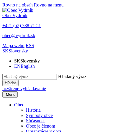
Rovno na obsah
Rovno na menu
Obec
Vydrník
+421 (52) 788 71 51
obec@vydrnik.sk
Mapa webu
RSS
SK
Slovensky
SK
Slovensky
EN
English
Hľadaný výraz
Hľadať
rozšírené vyhľadávanie
Menu
Obec
História
Symboly obce
Súčasnosť
Obec je členom
Organizácie v obci