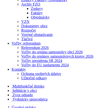
Archív FZO
Zmluvy
Faktúry
Objednávky
VZN
Dokumenty obce
Rozpočet
Verejné obstarávanie
Tlačivá
Voľby, referendum
Referendum 2026
Voľby do orgánu samosprávy obcí 2026
Voľby do orgánov samosprávnych krajov 2026
Voľby prezidenta SR 2024
Voľby do EU parlamentu 2024
Kontakty
Ochrana osobných údajov
Užitočné odkazy
Multifunkčné ihrisko
Inštitúcie v obci
Zvoz odpadu
Vydrnícky spravodajca
Úvodná stránka