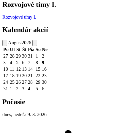
Rozvojové tímy I.
Rozvojové tímy I.
Kalendár akcií
August
2026
Po
Ut
St
Št
Pia
So
Ne
27
28
29
30
31
1
2
3
4
5
6
7
8
9
10
11
12
13
14
15
16
17
18
19
20
21
22
23
24
25
26
27
28
29
30
31
1
2
3
4
5
6
Počasie
dnes, nedeľa 9. 8. 2026