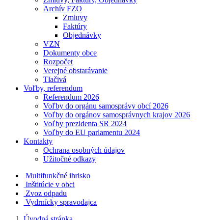
Archív FZO
Zmluvy
Faktúry
Objednávky
VZN
Dokumenty obce
Rozpočet
Verejné obstarávanie
Tlačivá
Voľby, referendum
Referendum 2026
Voľby do orgánu samosprávy obcí 2026
Voľby do orgánov samosprávnych krajov 2026
Voľby prezidenta SR 2024
Voľby do EU parlamentu 2024
Kontakty
Ochrana osobných údajov
Užitočné odkazy
Multifunkčné ihrisko
Inštitúcie v obci
Zvoz odpadu
Vydrnícky spravodajca
Úvodná stránka