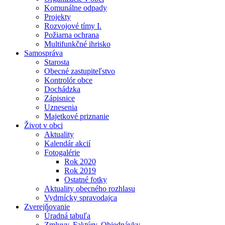
Komunálne odpady
Projekty
Rozvojové tímy I.
Požiarna ochrana
Multifunkčné ihrisko
Samospráva
Starosta
Obecné zastupiteľstvo
Kontrolór obce
Dochádzka
Zápisnice
Uznesenia
Majetkové priznanie
Život v obci
Aktuality
Kalendár akcií
Fotogalérie
Rok 2020
Rok 2019
Ostatné fotky
Aktuality obecného rozhlasu
Vydrnícky spravodajca
Zverejňovanie
Úradná tabuľa
Zmluvy, Faktúry, Objednávky