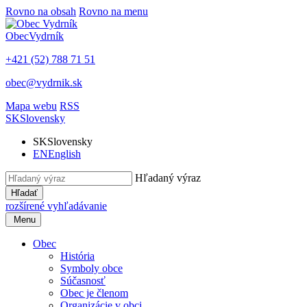
Rovno na obsah
Rovno na menu
Obec
Vydrník
+421 (52) 788 71 51
obec@vydrnik.sk
Mapa webu
RSS
SK
Slovensky
SK
Slovensky
EN
English
Hľadaný výraz
Hľadať
rozšírené vyhľadávanie
Menu
Obec
História
Symboly obce
Súčasnosť
Obec je členom
Organizácie v obci