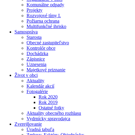
Komunálne odpady
Projekty
Rozvojové tímy I.
Požiarna ochrana
Multifunkčné ihrisko
Samospráva
Starosta
Obecné zastupiteľstvo
Kontrolór obce
Dochádzka
Zápisnice
Uznesenia
Majetkové priznanie
Život v obci
Aktuality
Kalendár akcií
Fotogalérie
Rok 2020
Rok 2019
Ostatné fotky
Aktuality obecného rozhlasu
Vydrnícky spravodajca
Zverejňovanie
Úradná tabuľa
Zmluvy, Faktúry, Objednávky