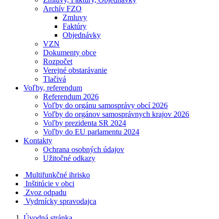
Archív FZO
Zmluvy
Faktúry
Objednávky
VZN
Dokumenty obce
Rozpočet
Verejné obstarávanie
Tlačivá
Voľby, referendum
Referendum 2026
Voľby do orgánu samosprávy obcí 2026
Voľby do orgánov samosprávnych krajov 2026
Voľby prezidenta SR 2024
Voľby do EU parlamentu 2024
Kontakty
Ochrana osobných údajov
Užitočné odkazy
Multifunkčné ihrisko
Inštitúcie v obci
Zvoz odpadu
Vydrnícky spravodajca
Úvodná stránka