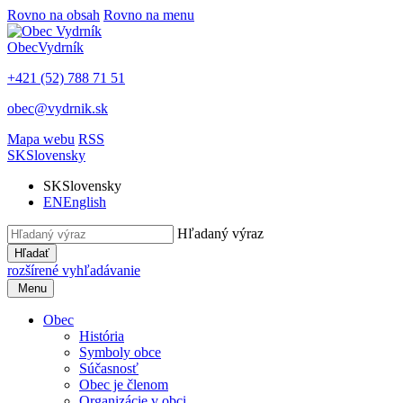
Rovno na obsah
Rovno na menu
Obec
Vydrník
+421 (52) 788 71 51
obec@vydrnik.sk
Mapa webu
RSS
SK
Slovensky
SK
Slovensky
EN
English
Hľadaný výraz
Hľadať
rozšírené vyhľadávanie
Menu
Obec
História
Symboly obce
Súčasnosť
Obec je členom
Organizácie v obci