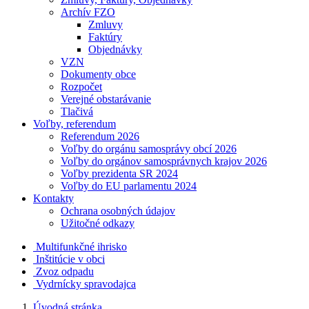
Archív FZO
Zmluvy
Faktúry
Objednávky
VZN
Dokumenty obce
Rozpočet
Verejné obstarávanie
Tlačivá
Voľby, referendum
Referendum 2026
Voľby do orgánu samosprávy obcí 2026
Voľby do orgánov samosprávnych krajov 2026
Voľby prezidenta SR 2024
Voľby do EU parlamentu 2024
Kontakty
Ochrana osobných údajov
Užitočné odkazy
Multifunkčné ihrisko
Inštitúcie v obci
Zvoz odpadu
Vydrnícky spravodajca
Úvodná stránka