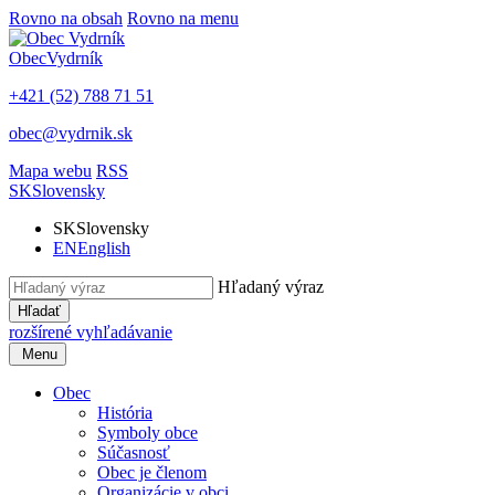
Rovno na obsah
Rovno na menu
Obec
Vydrník
+421 (52) 788 71 51
obec@vydrnik.sk
Mapa webu
RSS
SK
Slovensky
SK
Slovensky
EN
English
Hľadaný výraz
Hľadať
rozšírené vyhľadávanie
Menu
Obec
História
Symboly obce
Súčasnosť
Obec je členom
Organizácie v obci