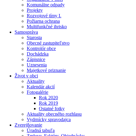
Komunálne odpady
Projekty
Rozvojové tímy I.
Požiarna ochrana
Multifunkčné ihrisko
Samospráva
Starosta
Obecné zastupiteľstvo
Kontrolór obce
Dochádzka
Zápisnice
Uznesenia
Majetkové priznanie
Život v obci
Aktuality
Kalendár akcií
Fotogalérie
Rok 2020
Rok 2019
Ostatné fotky
Aktuality obecného rozhlasu
Vydrnícky spravodajca
Zverejňovanie
Úradná tabuľa
Zmluvy, Faktúry, Objednávky