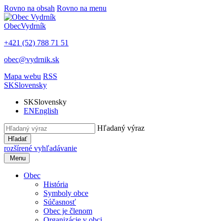
Rovno na obsah
Rovno na menu
Obec
Vydrník
+421 (52) 788 71 51
obec@vydrnik.sk
Mapa webu
RSS
SK
Slovensky
SK
Slovensky
EN
English
Hľadaný výraz
Hľadať
rozšírené vyhľadávanie
Menu
Obec
História
Symboly obce
Súčasnosť
Obec je členom
Organizácie v obci