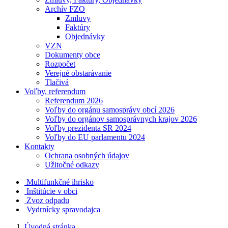
Archív FZO
Zmluvy
Faktúry
Objednávky
VZN
Dokumenty obce
Rozpočet
Verejné obstarávanie
Tlačivá
Voľby, referendum
Referendum 2026
Voľby do orgánu samosprávy obcí 2026
Voľby do orgánov samosprávnych krajov 2026
Voľby prezidenta SR 2024
Voľby do EU parlamentu 2024
Kontakty
Ochrana osobných údajov
Užitočné odkazy
Multifunkčné ihrisko
Inštitúcie v obci
Zvoz odpadu
Vydrnícky spravodajca
Úvodná stránka