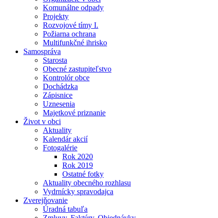
Komunálne odpady
Projekty
Rozvojové tímy I.
Požiarna ochrana
Multifunkčné ihrisko
Samospráva
Starosta
Obecné zastupiteľstvo
Kontrolór obce
Dochádzka
Zápisnice
Uznesenia
Majetkové priznanie
Život v obci
Aktuality
Kalendár akcií
Fotogalérie
Rok 2020
Rok 2019
Ostatné fotky
Aktuality obecného rozhlasu
Vydrnícky spravodajca
Zverejňovanie
Úradná tabuľa
Zmluvy, Faktúry, Objednávky