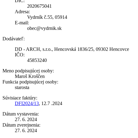
DIČ:
2020675041
Adresa:
Vydrník č.55, 05914
E-mail:
obec@vydrnik.sk
Dodávateľ:
DD - ARCH, s.r.o., Hencovská 1836/25, 09302 Hencovce
IČO:
45853240
Meno podpisujúcej osoby:
Maroš Kroščen
Funkcia podpisujúcej osoby:
starosta
Súvisiace faktúry:
DFI2024/13
, 12.7 .2024
Dátum vystavenia:
27. 6. 2024
Dátum zverejnenia:
27. 6. 2024