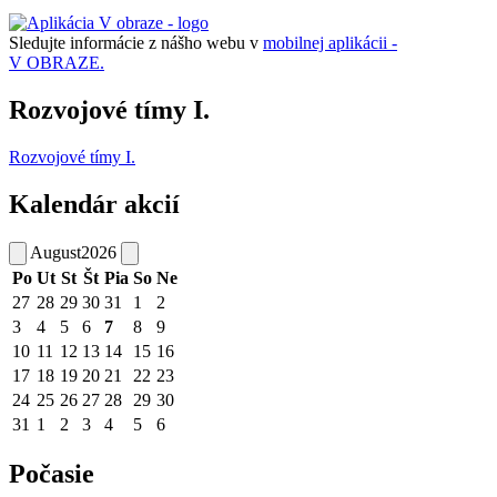
Sledujte informácie z nášho webu v
mobilnej aplikácii -
V OBRAZE.
Rozvojové tímy I.
Rozvojové tímy I.
Kalendár akcií
August
2026
Po
Ut
St
Št
Pia
So
Ne
27
28
29
30
31
1
2
3
4
5
6
7
8
9
10
11
12
13
14
15
16
17
18
19
20
21
22
23
24
25
26
27
28
29
30
31
1
2
3
4
5
6
Počasie