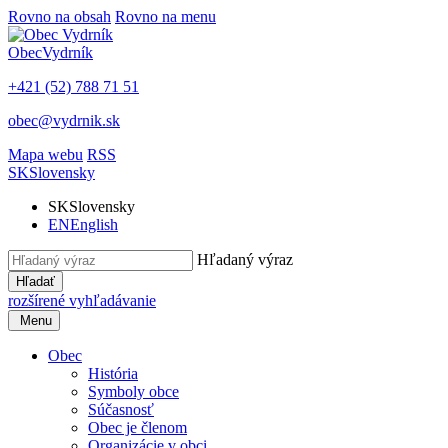
Rovno na obsah
Rovno na menu
Obec
Vydrník
+421 (52) 788 71 51
obec@vydrnik.sk
Mapa webu
RSS
SK
Slovensky
SK
Slovensky
EN
English
Hľadaný výraz
Hľadať
rozšírené vyhľadávanie
Menu
Obec
História
Symboly obce
Súčasnosť
Obec je členom
Organizácie v obci