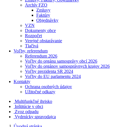
Archív FZO
Zmluvy
Faktúry
Objednávky
VZN
Dokumenty obce
Rozpočet
Verejné obstarávanie
Tlačivá
Voľby, referendum
Referendum 2026
Voľby do orgánu samosprávy obcí 2026
Voľby do orgánov samosprávnych krajov 2026
Voľby prezidenta SR 2024
Voľby do EU parlamentu 2024
Kontakty
Ochrana osobných údajov
Užitočné odkazy
Multifunkčné ihrisko
Inštitúcie v obci
Zvoz odpadu
Vydrnícky spravodajca
Úvodná stránka