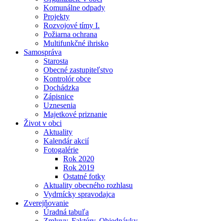
Komunálne odpady
Projekty
Rozvojové tímy I.
Požiarna ochrana
Multifunkčné ihrisko
Samospráva
Starosta
Obecné zastupiteľstvo
Kontrolór obce
Dochádzka
Zápisnice
Uznesenia
Majetkové priznanie
Život v obci
Aktuality
Kalendár akcií
Fotogalérie
Rok 2020
Rok 2019
Ostatné fotky
Aktuality obecného rozhlasu
Vydrnícky spravodajca
Zverejňovanie
Úradná tabuľa
Zmluvy, Faktúry, Objednávky