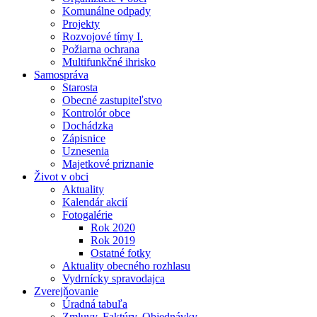
Komunálne odpady
Projekty
Rozvojové tímy I.
Požiarna ochrana
Multifunkčné ihrisko
Samospráva
Starosta
Obecné zastupiteľstvo
Kontrolór obce
Dochádzka
Zápisnice
Uznesenia
Majetkové priznanie
Život v obci
Aktuality
Kalendár akcií
Fotogalérie
Rok 2020
Rok 2019
Ostatné fotky
Aktuality obecného rozhlasu
Vydrnícky spravodajca
Zverejňovanie
Úradná tabuľa
Zmluvy, Faktúry, Objednávky