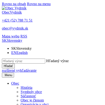
Rovno na obsah
Rovno na menu
Obec
Vydrník
+421 (52) 788 71 51
obec@vydrnik.sk
Mapa webu
RSS
SK
Slovensky
SK
Slovensky
EN
English
Hľadaný výraz
Hľadať
rozšírené vyhľadávanie
Menu
Obec
História
Symboly obce
Súčasnosť
Obec je členom
Organizácie v obci