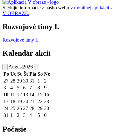
Sledujte informácie z nášho webu v
mobilnej aplikácii -
V OBRAZE.
Rozvojové tímy I.
Rozvojové tímy I.
Kalendár akcií
August
2026
Po
Ut
St
Št
Pia
So
Ne
27
28
29
30
31
1
2
3
4
5
6
7
8
9
10
11
12
13
14
15
16
17
18
19
20
21
22
23
24
25
26
27
28
29
30
31
1
2
3
4
5
6
Počasie