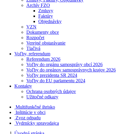
Archív FZO
Zmluvy
Faktúry
Objednávky
VZN
Dokumenty obce
Rozpočet
Verejné obstarávanie
Tlačivá
Voľby, referendum
Referendum 2026
Voľby do orgánu samosprávy obcí 2026
Voľby do orgánov samosprávnych krajov 2026
Voľby prezidenta SR 2024
Voľby do EU parlamentu 2024
Kontakty
Ochrana osobných údajov
Užitočné odkazy
Multifunkčné ihrisko
Inštitúcie v obci
Zvoz odpadu
Vydrnícky spravodajca
Úvodná stránka