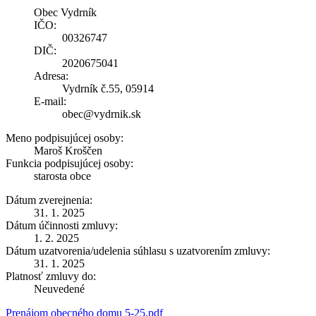
Obec Vydrník
IČO:
00326747
DIČ:
2020675041
Adresa:
Vydrník č.55, 05914
E-mail:
obec@vydrnik.sk
Meno podpisujúcej osoby:
Maroš Kroščen
Funkcia podpisujúcej osoby:
starosta obce
Dátum zverejnenia:
31. 1. 2025
Dátum účinnosti zmluvy:
1. 2. 2025
Dátum uzatvorenia/udelenia súhlasu s uzatvorením zmluvy:
31. 1. 2025
Platnosť zmluvy do:
Neuvedené
Prenájom obecného domu 5-25.pdf