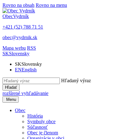
Rovno na obsah
Rovno na menu
Obec
Vydrník
+421 (52) 788 71 51
obec@vydrnik.sk
Mapa webu
RSS
SK
Slovensky
SK
Slovensky
EN
English
Hľadaný výraz
Hľadať
rozšírené vyhľadávanie
Menu
Obec
História
Symboly obce
Súčasnosť
Obec je členom
Organizácie v obci