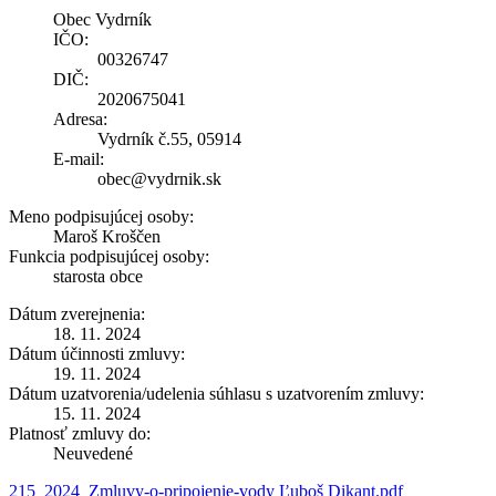
Obec Vydrník
IČO:
00326747
DIČ:
2020675041
Adresa:
Vydrník č.55, 05914
E-mail:
obec@vydrnik.sk
Meno podpisujúcej osoby:
Maroš Kroščen
Funkcia podpisujúcej osoby:
starosta obce
Dátum zverejnenia:
18. 11. 2024
Dátum účinnosti zmluvy:
19. 11. 2024
Dátum uzatvorenia/udelenia súhlasu s uzatvorením zmluvy:
15. 11. 2024
Platnosť zmluvy do:
Neuvedené
215_2024_Zmluvy-o-pripojenie-vody Ľuboš Dikant.pdf