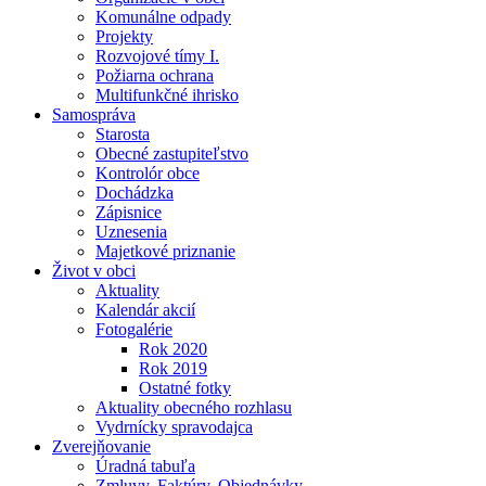
Komunálne odpady
Projekty
Rozvojové tímy I.
Požiarna ochrana
Multifunkčné ihrisko
Samospráva
Starosta
Obecné zastupiteľstvo
Kontrolór obce
Dochádzka
Zápisnice
Uznesenia
Majetkové priznanie
Život v obci
Aktuality
Kalendár akcií
Fotogalérie
Rok 2020
Rok 2019
Ostatné fotky
Aktuality obecného rozhlasu
Vydrnícky spravodajca
Zverejňovanie
Úradná tabuľa
Zmluvy, Faktúry, Objednávky