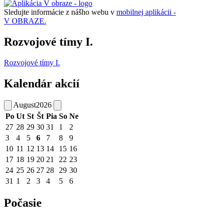
Sledujte informácie z nášho webu v
mobilnej aplikácii -
V OBRAZE.
Rozvojové tímy I.
Rozvojové tímy I.
Kalendár akcií
August
2026
Po
Ut
St
Št
Pia
So
Ne
27
28
29
30
31
1
2
3
4
5
6
7
8
9
10
11
12
13
14
15
16
17
18
19
20
21
22
23
24
25
26
27
28
29
30
31
1
2
3
4
5
6
Počasie