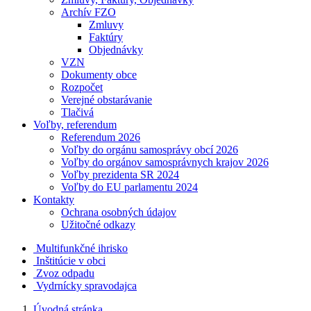
Archív FZO
Zmluvy
Faktúry
Objednávky
VZN
Dokumenty obce
Rozpočet
Verejné obstarávanie
Tlačivá
Voľby, referendum
Referendum 2026
Voľby do orgánu samosprávy obcí 2026
Voľby do orgánov samosprávnych krajov 2026
Voľby prezidenta SR 2024
Voľby do EU parlamentu 2024
Kontakty
Ochrana osobných údajov
Užitočné odkazy
Multifunkčné ihrisko
Inštitúcie v obci
Zvoz odpadu
Vydrnícky spravodajca
Úvodná stránka