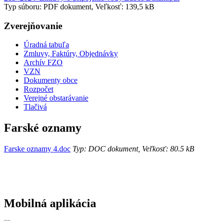
Typ súboru: PDF dokument, Veľkosť: 139,5 kB
Zverejňovanie
Úradná tabuľa
Zmluvy, Faktúry, Objednávky
Archív FZO
VZN
Dokumenty obce
Rozpočet
Verejné obstarávanie
Tlačivá
Farské oznamy
Farske oznamy 4.doc
Typ: DOC dokument, Veľkosť: 80.5 kB
Mobilná aplikácia