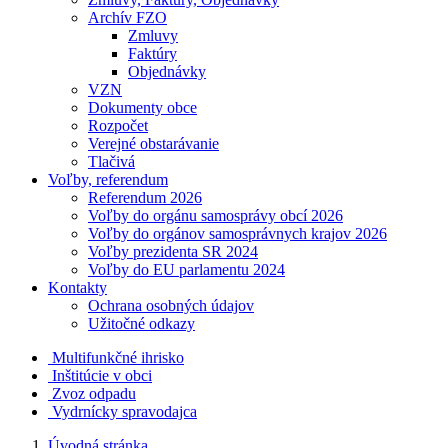
Archív FZO
Zmluvy
Faktúry
Objednávky
VZN
Dokumenty obce
Rozpočet
Verejné obstarávanie
Tlačivá
Voľby, referendum
Referendum 2026
Voľby do orgánu samosprávy obcí 2026
Voľby do orgánov samosprávnych krajov 2026
Voľby prezidenta SR 2024
Voľby do EU parlamentu 2024
Kontakty
Ochrana osobných údajov
Užitočné odkazy
Multifunkčné ihrisko
Inštitúcie v obci
Zvoz odpadu
Vydrnícky spravodajca
Úvodná stránka