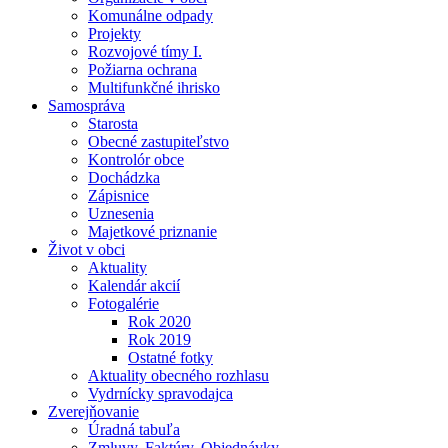
Komunálne odpady
Projekty
Rozvojové tímy I.
Požiarna ochrana
Multifunkčné ihrisko
Samospráva
Starosta
Obecné zastupiteľstvo
Kontrolór obce
Dochádzka
Zápisnice
Uznesenia
Majetkové priznanie
Život v obci
Aktuality
Kalendár akcií
Fotogalérie
Rok 2020
Rok 2019
Ostatné fotky
Aktuality obecného rozhlasu
Vydrnícky spravodajca
Zverejňovanie
Úradná tabuľa
Zmluvy, Faktúry, Objednávky