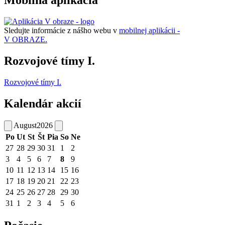
Mobilná aplikácia
Sledujte informácie z nášho webu v
mobilnej aplikácii -
V OBRAZE.
Rozvojové tímy I.
Rozvojové tímy I.
Kalendár akcií
August
2026
Po
Ut
St
Št
Pia
So
Ne
27
28
29
30
31
1
2
3
4
5
6
7
8
9
10
11
12
13
14
15
16
17
18
19
20
21
22
23
24
25
26
27
28
29
30
31
1
2
3
4
5
6