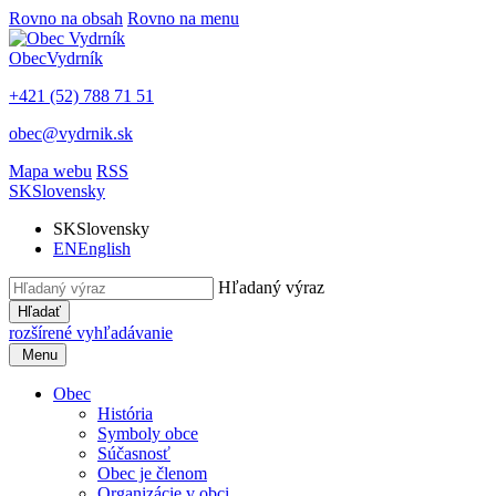
Rovno na obsah
Rovno na menu
Obec
Vydrník
+421 (52) 788 71 51
obec@vydrnik.sk
Mapa webu
RSS
SK
Slovensky
SK
Slovensky
EN
English
Hľadaný výraz
Hľadať
rozšírené vyhľadávanie
Menu
Obec
História
Symboly obce
Súčasnosť
Obec je členom
Organizácie v obci